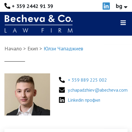
bg
+ 359 2442 91 39
Начало
Екип
Юлзи Чападжиев
+ 359 889 225 002
y.chapadzhiev@abecheva.com
Linkedin профил