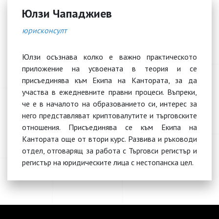
Юлзи Чападжиев
юрисконсулт
Юлзи осъзнава колко е важно практическото
приложение на усвоената в теория и се
присъединява към Екипа на Кантората, за да
участва в ежедневните правни процеси. Въпреки,
че е в началото на образованието си, интерес за
него представляват криптовалутите и търговските
отношения. Присъединява се към Екипа на
Кантората още от втори курс. Развива и ръководи
отдел, отговарящ за работа с Търговси регистър и
регистър на юридическите лица с нестопанска цел.